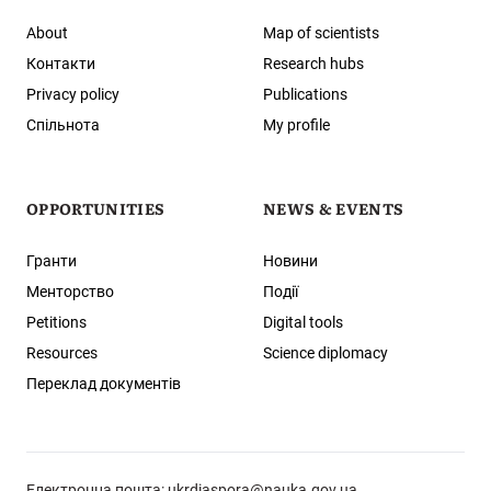
About
Map of scientists
Контакти
Research hubs
Privacy policy
Publications
Спільнота
My profile
OPPORTUNITIES
NEWS & EVENTS
Гранти
Новини
Менторство
Події
Petitions
Digital tools
Resources
Science diplomacy
Переклад документів
Електронна пошта:
ukrdiaspora@nauka.gov.ua