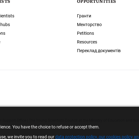
ISTS
OPPORTUNITIES
ientists
Гранти
 hubs
Менторство
ons
Petitions
e
Resources
Переклад документів
 Support Office | The Young Scientists Council at the Ministry of Education and Sci
rience. You have the choice to refuse or accept them.
se, we invite you to read our
data protection policy, our cookies policy a