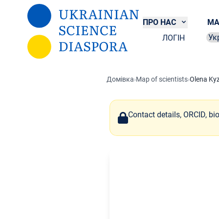
Перейти до основного вмісту
ПРО НАС
МА
ЛОГІН
Sel
Домівка
›
Map of scientists
›
Olena Ky
Contact details, ORCID, bi