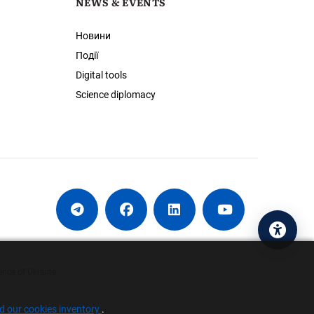
NEWS & EVENTS
Новини
Події
Digital tools
Science diplomacy
Acces
ence of Ukraine
nd our cookies inventory
.