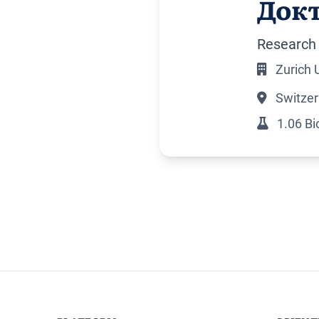
Докт
Research 
Zurich U
Switzer
1.06 Bi