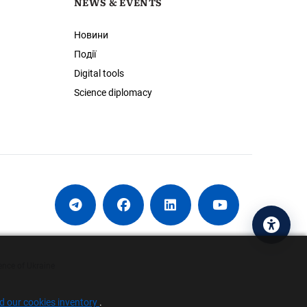
NEWS & EVENTS
Новини
Події
Digital tools
Science diplomacy
Acces
ence of Ukraine
nd our cookies inventory
.