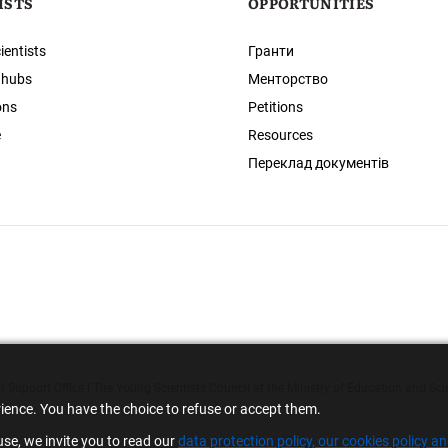
ISTS
OPPORTUNITIES
ientists
Гранти
 hubs
Менторство
ons
Petitions
e
Resources
Переклад документів
 Support Office | The Young Scientists Council at the Ministry of Education and Sci
rience. You have the choice to refuse or accept them.
se, we invite you to read our
data protection policy, our cookies policy a