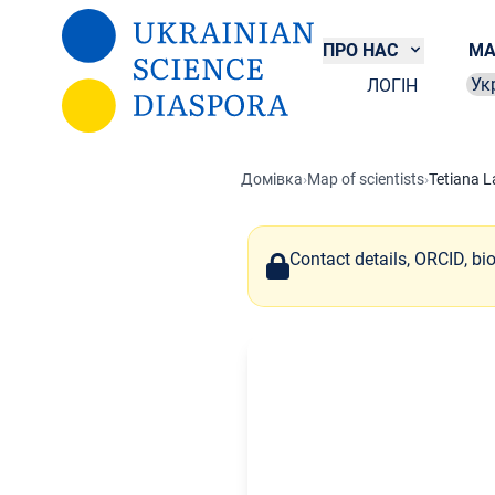
Перейти до основного вмісту
ПРО НАС
МА
ЛОГІН
Sel
Домівка
›
Map of scientists
›
Tetiana L
Contact details, ORCID, bi