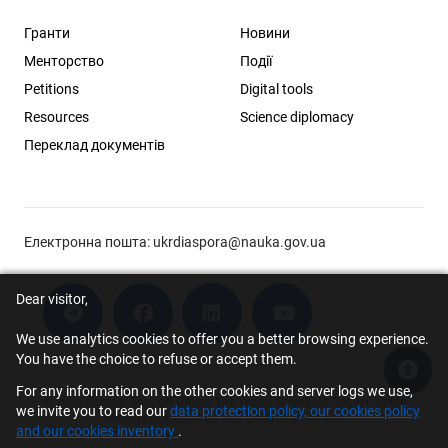
Гранти
Новини
Менторство
Події
Petitions
Digital tools
Resources
Science diplomacy
Переклад документів
Електронна пошта:
ukrdiaspora@nauka.gov.ua
Dear visitor,
We use analytics cookies to offer you a better browsing experience.
You have the choice to refuse or accept them.
Acce
For any information on the other cookies and server logs we use,
© 2026 Scholar Support Office | The Young Scientists Council at the
we invite you to read our
data protection policy, our cookies policy
Ministry of Education and Science of Ukraine
and our cookies inventory
.