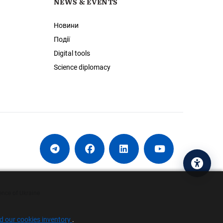
NEWS & EVENTS
Новини
Події
Digital tools
Science diplomacy
Acces
ence of Ukraine
nd our cookies inventory
.