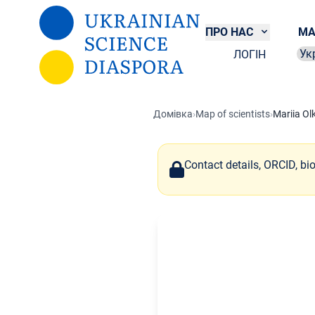
Перейти до основного вмісту
ПРО НАС
МА
ЛОГІН
Sel
Домівка
›
Map of scientists
›
Mariia Ol
Contact details, ORCID, bi