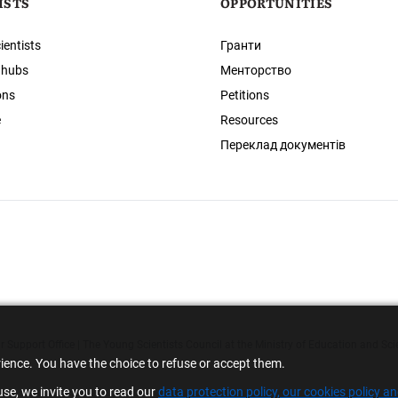
ISTS
OPPORTUNITIES
ientists
Гранти
 hubs
Менторство
ons
Petitions
e
Resources
Переклад документів
 Support Office | The Young Scientists Council at the Ministry of Education and Sci
rience. You have the choice to refuse or accept them.
se, we invite you to read our
data protection policy, our cookies policy a