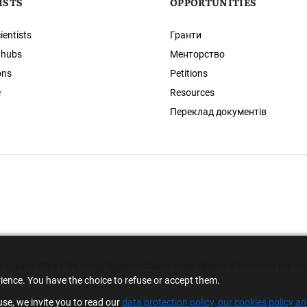
ISTS
OPPORTUNITIES
ientists
Гранти
 hubs
Менторство
ons
Petitions
e
Resources
Переклад документів
 Support Office | The Young Scientists Council at the Ministry of Education and Sci
rience. You have the choice to refuse or accept them.
se, we invite you to read our
data protection policy, our cookies policy a