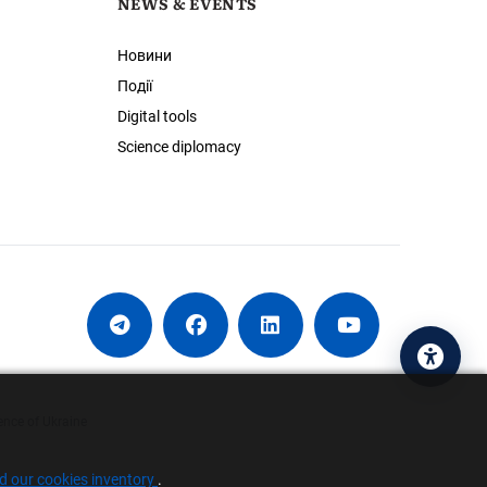
NEWS & EVENTS
Новини
Події
Digital tools
Science diplomacy
Acces
ence of Ukraine
nd our cookies inventory
.