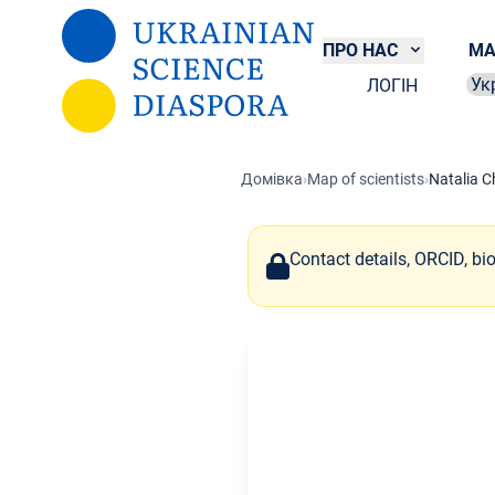
Перейти до основного вмісту
ПРО НАС
МА
ЛОГІН
Sel
Домівка
›
Map of scientists
›
Natalia 
Contact details, ORCID, bi