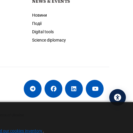
NEWS & EVENTS
Новини
Події
Digital tools
Science diplomacy
Acces
ence of Ukraine
nd our cookies inventory
.