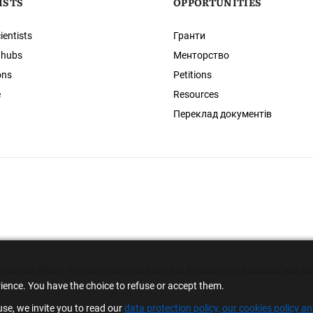
ISTS
OPPORTUNITIES
ientists
Гранти
 hubs
Менторство
ons
Petitions
e
Resources
Переклад документів
 Support Office | The Young Scientists Council at the Ministry of Education and Sci
rience. You have the choice to refuse or accept them.
se, we invite you to read our
data protection policy, our cookies policy a