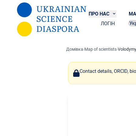
Перейти до основного вмісту
ПРО НАС
МА
ЛОГІН
Sel
Домівка
›
Map of scientists
›
Volodymy
Contact details, ORCID, bi