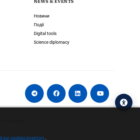
NEWS & EVENTS
Новини
Події
Digital tools
Science diplomacy
Acces
ence of Ukraine
nd our cookies inventory
.