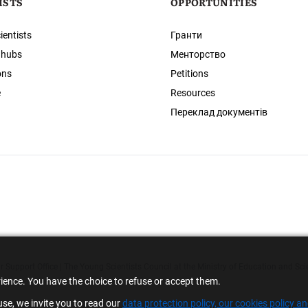
ISTS
OPPORTUNITIES
ientists
Гранти
 hubs
Менторство
ons
Petitions
e
Resources
Переклад документів
 Support Office | The Young Scientists Council at the Ministry of Education and Sci
rience. You have the choice to refuse or accept them.
se, we invite you to read our
data protection policy, our cookies policy a