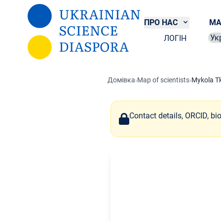
Перейти до основного вмісту
ПРО НАС
МА
ЛОГІН
Sel
Домівка
›
Map of scientists
›
Mykola T
Contact details, ORCID, bi