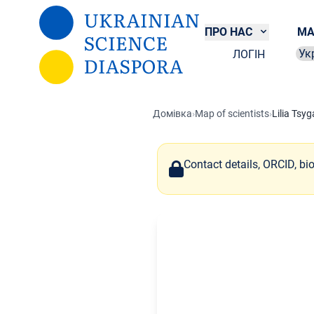
Перейти до основного вмісту
ПРО НАС
МА
ЛОГІН
Sel
Домівка
›
Map of scientists
›
Lilia Tsy
Contact details, ORCID, bi