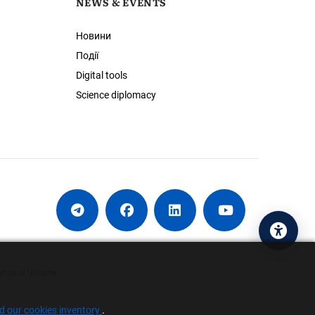
NEWS & EVENTS
Новини
Події
Digital tools
Science diplomacy
Acces
ence of Ukraine
nd our cookies inventory
.