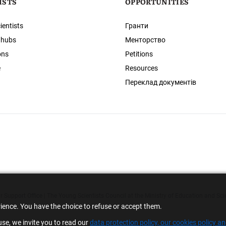
ISTS
OPPORTUNITIES
ientists
Гранти
 hubs
Менторство
ons
Petitions
e
Resources
Переклад документів
 Support Office | The Young Scientists Council at the Ministry of Education and Sci
rience. You have the choice to refuse or accept them.
se, we invite you to read our
data protection policy, our cookies policy a