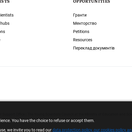
ISTS
OPPORTUNITIES
ientists
Гранти
 hubs
Менторство
ons
Petitions
e
Resources
Переклад документів
 Support Office | The Young Scientists Council at the Ministry of Education and Sci
rience. You have the choice to refuse or accept them.
se, we invite you to read our
data protection policy, our cookies policy a