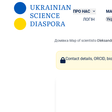
Перейти до основного вмісту
ПРО НАС
МА
ЛОГІН
Sel
Домівка
›
Map of scientists
›
Oleksandr
Contact details, ORCID, bi