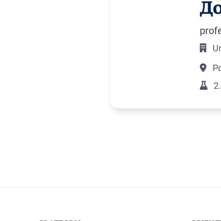
До
prof
Un
Po
2.