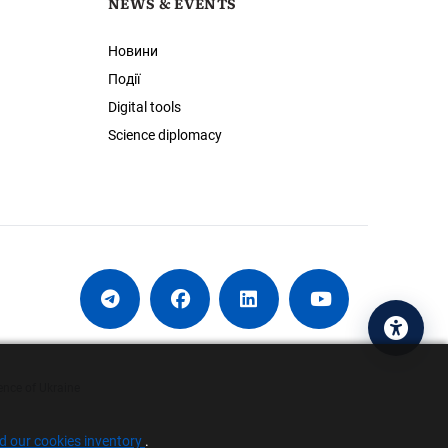
NEWS & EVENTS
Новини
Події
Digital tools
Science diplomacy
Acces
ence of Ukraine
nd our cookies inventory
.