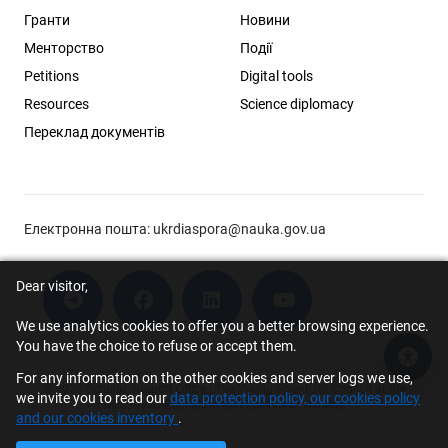
Гранти
Новини
Менторство
Події
Petitions
Digital tools
Resources
Science diplomacy
Переклад документів
Електронна пошта:
ukrdiaspora@nauka.gov.ua
Dear visitor,
We use analytics cookies to offer you a better browsing experience.
You have the choice to refuse or accept them.
Acce
For any information on the other cookies and server logs we use,
© 2026 Scholar Support Office | The Young Scientists Council at the
we invite you to read our
data protection policy, our cookies policy
Ministry of Education and Science of Ukraine
and our cookies inventory
.