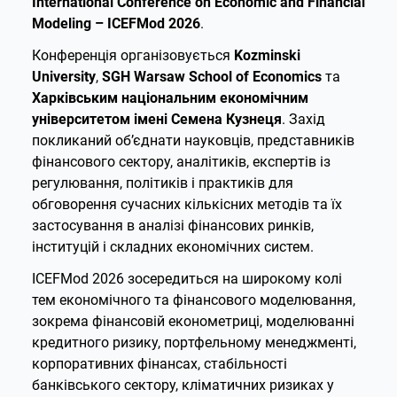
International Conference on Economic and Financial
Modeling – ICEFMod 2026
.
Конференція організовується
Kozminski
University
,
SGH Warsaw School of Economics
та
Харківським національним економічним
університетом імені Семена Кузнеця
. Захід
покликаний об’єднати науковців, представників
фінансового сектору, аналітиків, експертів із
регулювання, політиків і практиків для
обговорення сучасних кількісних методів та їх
застосування в аналізі фінансових ринків,
інституцій і складних економічних систем.
ICEFMod 2026 зосередиться на широкому колі
тем економічного та фінансового моделювання,
зокрема фінансовій економетриці, моделюванні
кредитного ризику, портфельному менеджменті,
корпоративних фінансах, стабільності
банківського сектору, кліматичних ризиках у