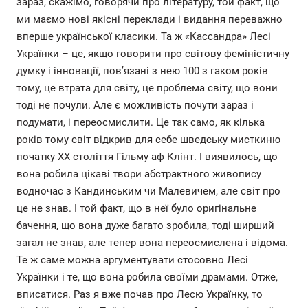
зараз, скажімо, говорячи про літературу, той факт, що
ми маємо нові якісні переклади і видання переважно
вперше української класики. Та ж «Кассандра» Лесі
Українки – це, якщо говорити про світову феміністичну
думку і інновації, пов’язані з нею 100 з гаком років
тому, це втрата для світу, це проблема світу, що вони
тоді не почули. Але є можливість почути зараз і
подумати, і переосмислити. Це так само, як кілька
років тому світ відкрив для себе шведську мисткиню
початку ХХ століття Гільму аф Клінт. І виявилось, що
вона робила цікаві твори абстрактного живопису
водночас з Кандинським чи Малевичем, але світ про
це не знав. І той факт, що в неї було оригінальне
бачення, що вона дуже багато зробила, тоді ширший
загал не знав, але тепер вона переосмислена і відома.
Те ж саме можна аргументувати стосовно Лесі
Українки і те, що вона робила своїми драмами. Отже,
вписатися. Раз я вже почав про Лесю Українку, то