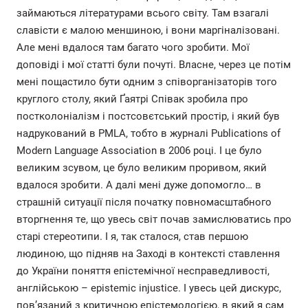
займаються літературами всього світу. Там взагалі
славісти є малою меншиною, і вони маргіналізовані.
Але мені вдалося там багато чого зробити. Мої
доповіді і мої статті були почуті. Власне, через це потім
мені пощастило бути одним з співорганізаторів того
круглого столу, який Ґаятрі Співак зробила про
постколоніалізм і постсовєтський простір, і який був
надрукований в PMLA, тобто в журналі Publications of
Modern Language Association в 2006 році. І це було
великим зсувом, це було великим проривом, який
вдалося зробити. А далі мені дуже допомогло… в
страшній ситуації після початку повномасштабного
вторгнення те, що увесь світ почав замислюватись про
старі стереотипи. І я, так сталося, став першою
людиною, що підняв на Заході в контексті ставлення
до України поняття епістемічної несправедливості,
англійською – epistemic injustice. І увесь цей дискурс,
пов’язаний з критичною епістемологією, в який я сам