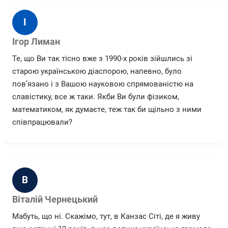
І
Ігор Лиман
Те, що Ви так тісно вже з 1990-х років зійшлись зі
старою українською діаспорою, напевно, було
пов’язано і з Вашою науковою спрямованістю на
славістику, все ж таки. Якби Ви були фізиком,
математиком, як думаєте, теж так би щільно з ними
співпрацювали?
В
Віталій Чернецький
Мабуть, що ні. Скажімо, тут, в Канзас Сіті, де я живу