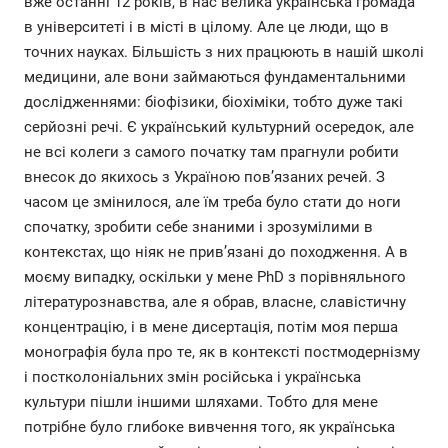
вже останні 12 років, в нас велика українська громада
в університеті і в місті в цілому. Але це люди, що в
точних науках. Більшість з них працюють в нашій школі
медицини, але вони займаються фундаментальними
дослідженнями: біофізики, біохіміки, тобто дуже такі
серйозні речі. Є український культурний осередок, але
не всі колеги з самого початку там прагнули робити
внесок до якихось з Україною пов’язаних речей. З
часом це змінилося, але їм треба було стати до ноги
спочатку, зробити себе знаними і зрозумілими в
контекстах, що ніяк не прив’язані до походження. А в
моєму випадку, оскільки у мене PhD з порівняльного
літературознавства, але я обрав, власне, славістичну
концентрацію, і в мене дисертація, потім моя перша
монографія була про те, як в контексті постмодернізму
і постколоніальних змін російська і українська
культури пішли іншими шляхами. Тобто для мене
потрібне було глибоке вивчення того, як українська