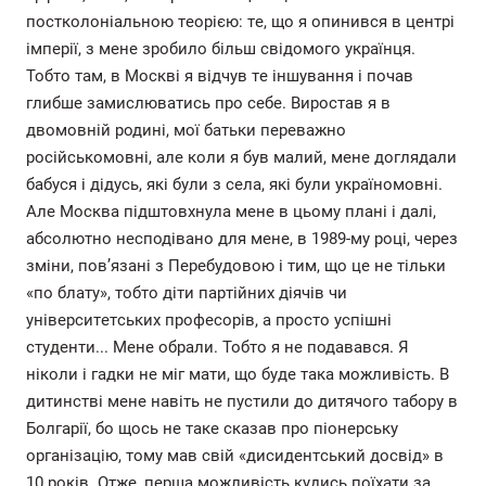
постколоніальною теорією: те, що я опинився в центрі
імперії, з мене зробило більш свідомого українця.
Тобто там, в Москві я відчув те іншування і почав
глибше замислюватись про себе. Виростав я в
двомовній родині, мої батьки переважно
російськомовні, але коли я був малий, мене доглядали
бабуся і дідусь, які були з села, які були україномовні.
Але Москва підштовхнула мене в цьому плані і далі,
абсолютно несподівано для мене, в 1989-му році, через
зміни, пов’язані з Перебудовою і тим, що це не тільки
«по блату», тобто діти партійних діячів чи
університетських професорів, а просто успішні
студенти... Мене обрали. Тобто я не подавався. Я
ніколи і гадки не міг мати, що буде така можливість. В
дитинстві мене навіть не пустили до дитячого табору в
Болгарії, бо щось не таке сказав про піонерську
організацію, тому мав свій «дисидентський досвід» в
10 років. Отже, перша можливість кудись поїхати за