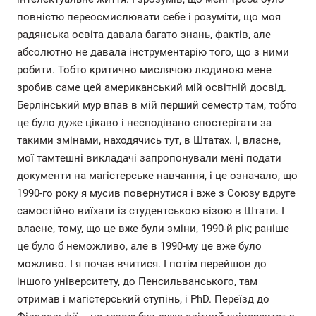
повністю переосмислювати себе і розуміти, що моя
радянська освіта давала багато знань, фактів, але
абсолютно не давала інструментарію того, що з ними
робити. Тобто критично мислячою людиною мене
зробив саме цей американський мій освітній досвід.
Берлінський мур впав в мій перший семестр там, тобто
це було дуже цікаво і несподівано спостерігати за
такими змінами, находячись тут, в Штатах. І, власне,
мої тамтешні викладачі запропонували мені подати
документи на магістерське навчання, і це означало, що
1990-го року я мусив повернутися і вже з Союзу вдруге
самостійно виїхати із студентською візою в Штати. І
власне, тому, що це вже були зміни, 1990-й рік; раніше
це було б неможливо, але в 1990-му це вже було
можливо. І я почав вчитися. І потім перейшов до
іншого університету, до Пенсильванського, там
отримав і магістерський ступінь, і PhD. Переїзд до