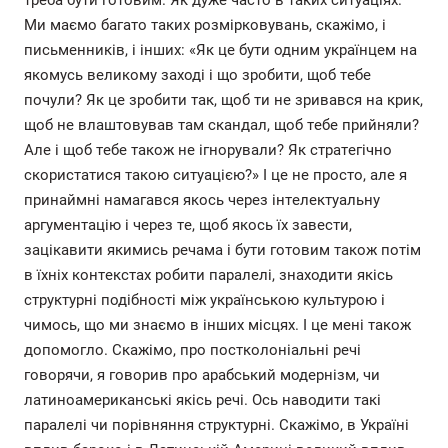
треба бути готовим. Як дуже часто в таких ситуаціях.
Ми маємо багато таких розмірковувань, скажімо, і
письменників, і інших: «Як це бути одним українцем на
якомусь великому заході і що зробити, щоб тебе
почули? Як це зробити так, щоб ти не зривався на крик,
щоб не влаштовував там скандал, щоб тебе прийняли?
Але і щоб тебе також не ігнорували? Як стратегічно
скористатися такою ситуацією?» І це не просто, але я
принаймні намагався якось через інтелектуальну
аргументацію і через те, щоб якось їх завести,
зацікавити якимись речама і бути готовим також потім
в їхніх контекстах робити паралелі, знаходити якісь
структурні подібності між українською культурою і
чимось, що ми знаємо в інших місцях. І це мені також
допомогло. Скажімо, про постколоніальні речі
говорячи, я говорив про арабський модернізм, чи
латиноамериканські якісь речі. Ось наводити такі
паралелі чи порівняння структурні. Скажімо, в Україні