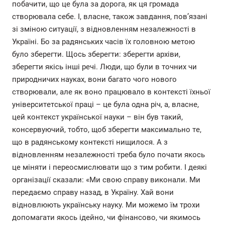
побачити, що це була за дорога, як ця громада
створювала себе. І, власне, також завдання, пов’язані
зі зміною ситуації, з відновленням незалежності в
Україні. Бо за радянських часів їх головною метою
було зберегти. Щось зберегти: зберегти архіви,
зберегти якісь інші речі. Люди, що були в точних чи
природничих науках, вони багато чого нового
створювали, але як воно працювало в контексті їхньої
університетської праці – це була одна річ, а, власне,
цей контекст української науки – він був такий,
консервуючий, тобто, щоб зберегти максимально те,
що в радянському контексті нищилося. А з
відновленням незалежності треба було почати якось
це міняти і переосмислювати що з тим робити. І деякі
організації сказали: «Ми свою справу виконали. Ми
передаємо справу назад, в Україну. Хай вони
відновлюють українську науку. Ми можемо їм трохи
допомагати якось ідейно, чи фінансово, чи якимось