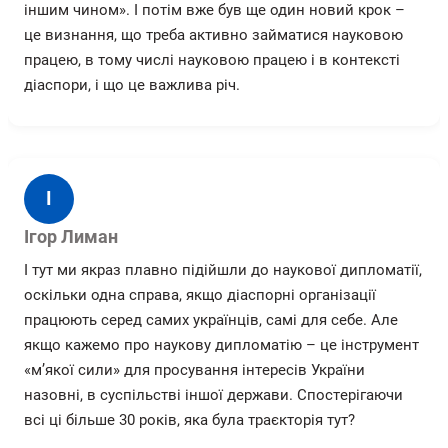
іншим чином». І потім вже був ще один новий крок –
це визнання, що треба активно займатися науковою
працею, в тому числі науковою працею і в контексті
діаспори, і що це важлива річ.
І
Ігор Лиман
І тут ми якраз плавно підійшли до наукової дипломатії,
оскільки одна справа, якщо діаспорні організації
працюють серед самих українців, самі для себе. Але
якщо кажемо про наукову дипломатію – це інструмент
«м’якої сили» для просування інтересів України
назовні, в суспільстві іншої держави. Спостерігаючи
всі ці більше 30 років, яка була траєкторія тут?