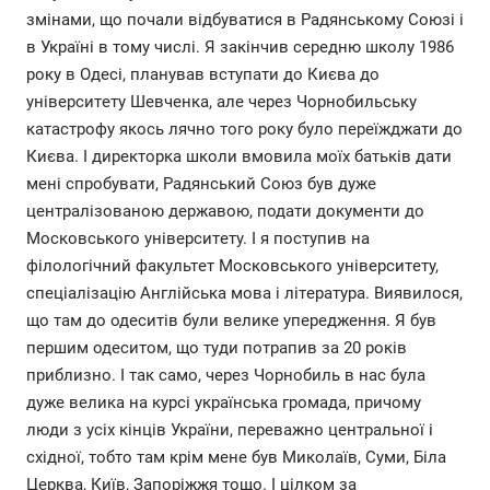
змінами, що почали відбуватися в Радянському Союзі і
в Україні в тому числі. Я закінчив середню школу 1986
року в Одесі, планував вступати до Києва до
університету Шевченка, але через Чорнобильську
катастрофу якось лячно того року було переїжджати до
Києва. І директорка школи вмовила моїх батьків дати
мені спробувати, Радянський Союз був дуже
централізованою державою, подати документи до
Московського університету. І я поступив на
філологічний факультет Московського університету,
спеціалізацію Англійська мова і література. Виявилося,
що там до одеситів були велике упередження. Я був
першим одеситом, що туди потрапив за 20 років
приблизно. І так само, через Чорнобиль в нас була
дуже велика на курсі українська громада, причому
люди з усіх кінців України, переважно центральної і
східної, тобто там крім мене був Миколаїв, Суми, Біла
Церква, Київ, Запоріжжя тощо. І цілком за