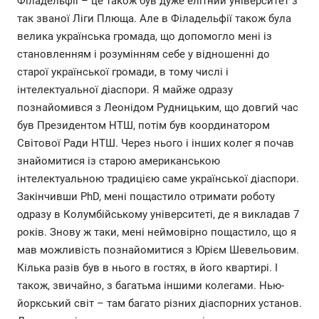
Філадельфії – це також був дуже елітний університет з
так званої Ліги Плюща. Але в Філадельфії також була
велика українська громада, що допомогло мені із
становленням і розумінням себе у відношенні до
старої української громади, в тому числі і
інтелектуальної діаспори. Я майже одразу
познайомився з Леонідом Рудницьким, що довгий час
був Президентом НТШ, потім був координатором
Світової Ради НТШ. Через нього і інших колег я почав
знайомитися із старою американською
інтелектуальною традицією саме української діаспори.
Закінчивши PhD, мені пощастило отримати роботу
одразу в Колумбійському університеті, де я викладав 7
років. Знову ж таки, мені неймовірно пощастило, що я
мав можливість познайомитися з Юрієм Шевельовим.
Кілька разів був в нього в гостях, в його квартирі. І
також, звичайно, з багатьма іншими колегами. Нью-
йоркський світ – там багато різних діаспорних установ.