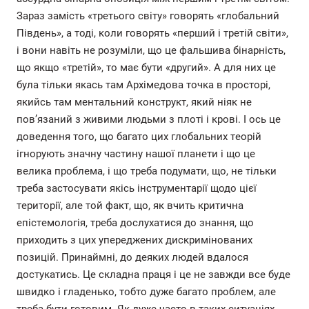
Зараз замість «третього світу» говорять «глобальний
Південь», а тоді, коли говорять «перший і третій світи»,
і вони навіть не розуміли, що це фальшива бінарність,
що якщо «третій», то має бути «другий». А для них це
була тільки якась там Архімедова точка в просторі,
якийсь там ментальний конструкт, який ніяк не
пов’язаний з живими людьми з плоті і крові. І ось це
доведення того, що багато цих глобальних теорій
ігнорують значну частину нашої планети і що це
велика проблема, і що треба подумати, що, не тільки
треба застосувати якісь інструментарії щодо цієї
території, але той факт, що, як вчить критична
епістемологія, треба дослухатися до знання, що
приходить з цих упереджених дискримінованих
позицій. Принаймні, до деяких людей вдалося
достукатись. Це складна праця і це не завжди все буде
швидко і гладенько, тобто дуже багато проблем, але