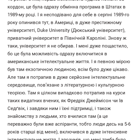
кордон, це була одразу обмінна програма в Штатах в
1989-му році. І я несподівано для себе в серпні 1989-го
року опинився тут, в Америці, в дуже престижному
університеті, Duke University (Дюкський університет),
приватний університет в Північній Кароліні. Знову ж
таки, університет я не обирав. І мені дуже пощастило,
бо це була можливість одразу включитися в
американське інтелектуальне життя. І я певною мірою
був там екзотичною людиною, всім було дуже цікаво.
Але там я потрапив в дуже серйозне інтелектуальне
середовище, пов’язане з літературною і культурною
теорією. Там я цілком випадково потрапив на курси
таких видатних вчених, як Фредрік Джеймісон чи Ів
Седґвік, і завдяки ним і їхні підтримці, і також
знайомству з людьми, хто вчилися там (а це
переважно були вже аспіранти, тобто люди десь на 5-6
років старші від мене), включився в дуже інтенсивне
інтелектуальне життя. І зрозумів, що мені треба було