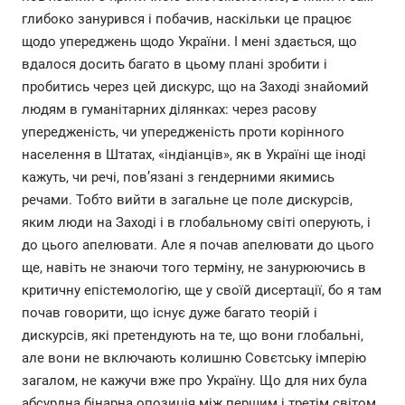
глибоко занурився і побачив, наскільки це працює
щодо упереджень щодо України. І мені здається, що
вдалося досить багато в цьому плані зробити і
пробитись через цей дискурс, що на Заході знайомий
людям в гуманітарних ділянках: через расову
упередженість, чи упередженість проти корінного
населення в Штатах, «індіанців», як в Україні ще іноді
кажуть, чи речі, пов’язані з гендерними якимись
речами. Тобто вийти в загальне це поле дискурсів,
яким люди на Заході і в глобальному світі оперують, і
до цього апелювати. Але я почав апелювати до цього
ще, навіть не знаючи того терміну, не занурюючись в
критичну епістемологію, ще у своїй дисертації, бо я там
почав говорити, що існує дуже багато теорій і
дискурсів, які претендують на те, що вони глобальні,
але вони не включають колишню Совєтську імперію
загалом, не кажучи вже про Україну. Що для них була
абсурдна бінарна опозиція між першим і третім світом.