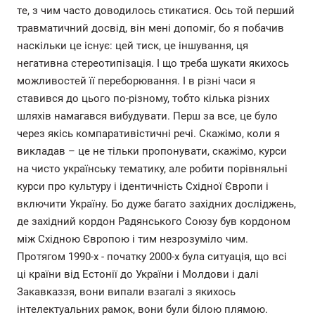
те, з чим часто доводилось стикатися. Ось той перший
травматичний досвід, він мені допоміг, бо я побачив
наскільки це існує: цей тиск, це іншування, ця
негативна стереотипізація. І що треба шукати якихось
можливостей її переборювання. І в різні часи я
ставився до цього по-різному, тобто кілька різних
шляхів намагався вибудувати. Перш за все, це було
через якісь компаративістичні речі. Скажімо, коли я
викладав – це не тільки пропонувати, скажімо, курси
на чисто українську тематику, але робити порівняльні
курси про культуру і ідентичність Східної Європи і
включити Україну. Бо дуже багато західних досліджень,
де західний кордон Радянського Союзу був кордоном
між Східною Європою і тим незрозуміло чим.
Протягом 1990-х - початку 2000-х була ситуація, що всі
ці країни від Естонії до України і Молдови і далі
Закавказзя, вони випали взагалі з якихось
інтелектуальних рамок, вони були білою плямою.