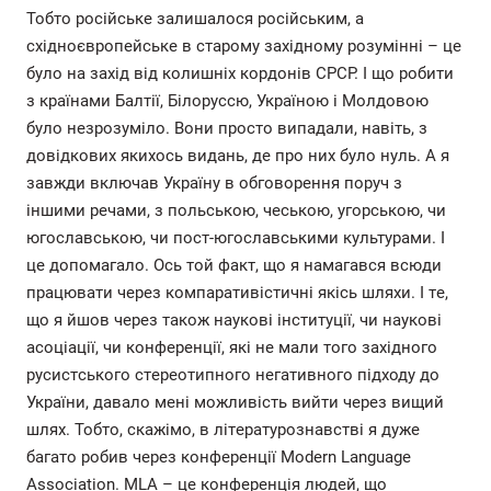
Тобто російське залишалося російським, а
східноєвропейське в старому західному розумінні – це
було на захід від колишніх кордонів СРСР. І що робити
з країнами Балтії, Білоруссю, Україною і Молдовою
було незрозуміло. Вони просто випадали, навіть, з
довідкових якихось видань, де про них було нуль. А я
завжди включав Україну в обговорення поруч з
іншими речами, з польською, чеською, угорською, чи
югославською, чи пост-югославськими культурами. І
це допомагало. Ось той факт, що я намагався всюди
працювати через компаративістичні якісь шляхи. І те,
що я йшов через також наукові інституції, чи наукові
асоціації, чи конференції, які не мали того західного
русистського стереотипного негативного підходу до
України, давало мені можливість вийти через вищий
шлях. Тобто, скажімо, в літературознавстві я дуже
багато робив через конференції Modern Language
Association. MLA – це конференція людей, що