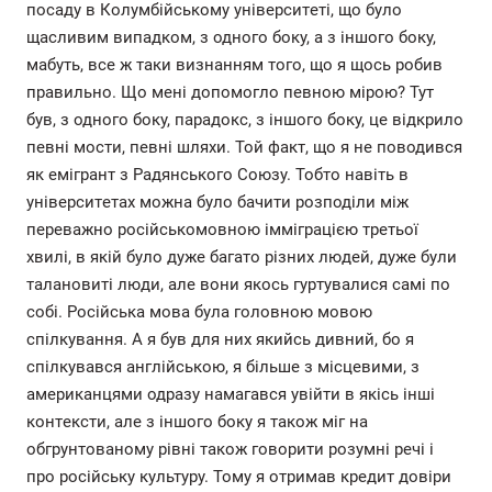
посаду в Колумбійському університеті, що було
щасливим випадком, з одного боку, а з іншого боку,
мабуть, все ж таки визнанням того, що я щось робив
правильно. Що мені допомогло певною мірою? Тут
був, з одного боку, парадокс, з іншого боку, це відкрило
певні мости, певні шляхи. Той факт, що я не поводився
як емігрант з Радянського Союзу. Тобто навіть в
університетах можна було бачити розподіли між
переважно російськомовною імміграцією третьої
хвилі, в якій було дуже багато різних людей, дуже були
талановиті люди, але вони якось гуртувалися самі по
собі. Російська мова була головною мовою
спілкування. А я був для них якийсь дивний, бо я
спілкувався англійською, я більше з місцевими, з
американцями одразу намагався увійти в якісь інші
контексти, але з іншого боку я також міг на
обгрунтованому рівні також говорити розумні речі і
про російську культуру. Тому я отримав кредит довіри