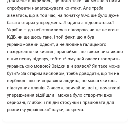
Для мене відкрилось, що воно таке і як можна з ними
спробувати налагоджувати контакт. Але треба
зізнатись, що в той час, на початку 90-х, ще було дуже
багато старих упереджень. Людина з підсовєтської
України – до неї ставилися з підозрою, чи це не агент
КДБ, чи ще щось таке. І той факт, що я був
україномовний одесит, а не людина галицького
походження чи киянин, принаймні, це також викликало
в них певну підозру, тобто «Чому цей одесит говорить
українською мовою? Звідки він взявся? Як таке може
бути?» За старим висловом, треба доводити, що ти не
верблюд і що ти справжня людина, не маєш якихось
підступних планів. З часом, звичайно, всі ці початкові
упередження відійшли і можна було створити вже
серйозні, глибокі і плідні стосунки і працювати для
розвитку української науки, зокрема.