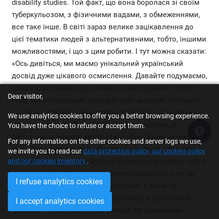
disability studies. Той факт, що вона боролася зі своїм
туберкульозом, з фізичними вадами, з обмеженнями,
все таке інше. В світі зараз велике зацікавлення до
цієї тематики людей з альтернативними, тобто, іншими
можливостями, і що з цим робити. І тут можна сказати:
«Ось дивіться, ми маємо унікальний український
досвід дуже цікавого осмислення. Давайте подумаємо,
давайте побачимо, що можна з цим зробити». Тобто
Dear visitor,
іноді ми несподівано самі для себе можемо побачити,
що те, що для нас само собою зрозуміле, до чого ми
We use analytics cookies to offer you a better browsing experience.
звикли, що для нас не є чимось винятковим, в
You have the choice to refuse or accept them.
Acce
світовому контексті може стати абсолютно чимось
For any information on the other cookies and server logs we use,
новаторським, цікавим, безпрецедентним. І тут дуже
we invite you to read our
data protection policy, our cookies policy
and our cookies inventory
важливий крок – спробувати подивитися ззовні, тобто
.
виходити зі своїх якихось звичних рамок того, як ти
I refuse analytics cookies
дивишся на контекст чи на матеріал, з яким ти
працюєш в українському середовищі, в українській
I accept analytics cookies
традиції, і спробувати подивитися, як воно може