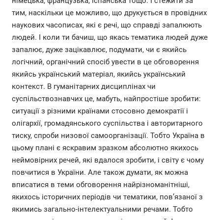
німецька, французька, іспанська тощо. І стежити за
тим, наскільки це можливо, що друкується в провідних
наукових часописах, які є речі, що справді запалюють
людей. І коли ти бачиш, що якась тематика людей дуже
запалює, дуже зацікавлює, подумати, чи є якийсь
логічний, органічний спосіб увести в це обговорення
якийсь український матеріал, якийсь український
контекст. В гуманітарних дисциплінах чи
суспільствознавчих це, мабуть, найпростіше зробити:
ситуації з різними країнами стосовно демократії і
олігархії, громадянського суспільства і авторитарного
тиску, спроби низової самоорганізації. Тобто Україна в
цьому плані є яскравим зразком абсолютно якихось
неймовірних речей, які вдалося зробити, і світу є чому
повчитися в України. Але також думати, як можна
вписатися в теми обговорення найрізноманітніші,
якихось історичних періодів чи тематики, пов’язаної з
якимись загально-інтелектуальними речами. Тобто