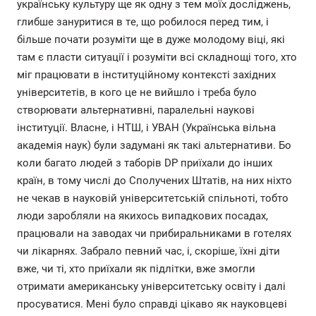
українську культуру ще як одну з тем моїх досліджень,
глибше зануритися в те, що робилося перед тим, і
більше почати розуміти ще в дуже молодому віці, які
там є пласти ситуації і розуміти всі складнощі того, хто
міг працювати в інституційному контексті західних
університетів, в кого це не вийшло і треба було
створювати альтернативні, паралельні наукові
інституції. Власне, і НТШ, і УВАН (Українська вільна
академія наук) були задумані як такі альтернативи. Бо
коли багато людей з таборів DP приїхали до інших
країн, в тому числі до Сполучених Штатів, на них ніхто
не чекав в науковій університетській спільноті, тобто
люди заробляли на якихось випадкових посадах,
працювали на заводах чи прибиральниками в готелях
чи лікарнях. Забрало певний час, і, скоріше, їхні діти
вже, чи ті, хто приїхали як підлітки, вже змогли
отримати американську університетську освіту і далі
просуватися. Мені було справді цікаво як науковцеві