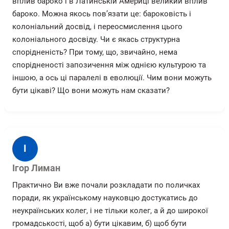
вплив бароко і в Латинській Америці великий вплив
бароко. Можна якось пов’язати це: бароковість і
колоніальний досвід, і переосмислення цього
колоніального досвіду. Чи є якась структурна
спорідненість? При тому, що, звичайно, нема
спорідненості запозичення між однією культурою та
іншою, а ось ці паралелі в еволюції. Чим вони можуть
бути цікаві? Що вони можуть нам сказати?
І
Ігор Лиман
Практично Ви вже почали розкладати по поличках
поради, як українському науковцю достукатись до
неукраїнських колег, і не тільки колег, а й до широкої
громадськості, щоб а) бути цікавим, б) щоб бути