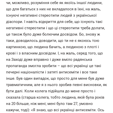
чи, можливо, розуміння себе як якоїсь іншої людини,
що для багатьох з них не вкладалося в їхні, на жаль,
існуючі негативні стереотипи людей з української
діаспори. І навіть відкриття для себе, що існують такі
негативні стереотипи і що ці стереотипи треба долати,
це також було дуже болючим досвідом. Бо, знову ж
таки, доводилось доводити, що ти не є якоюсь тою
картинкою, що людина бачить, а людиною з плоті і
крові і з власним досвідом. І, на жаль, серед того, що
на Заході дуже вправно і дуже вміло радянська
пропаганда змогла зробити – що всі українці це такі
печерні націоналісти і затяті антисеміти і все таке
інше. Був один випадок, що просто для мене був дуже
травматичним, але я з нього зробив певні висновки, як
бути далі. Коли колега підійшла до мене просто і
сказала (старша колега, тобто людина, якій була років
на 20 більше, ніж мені; мені було там 27, умовно
кажучи, тоді): «Я знаю, що всі українці антисеміти. Ось