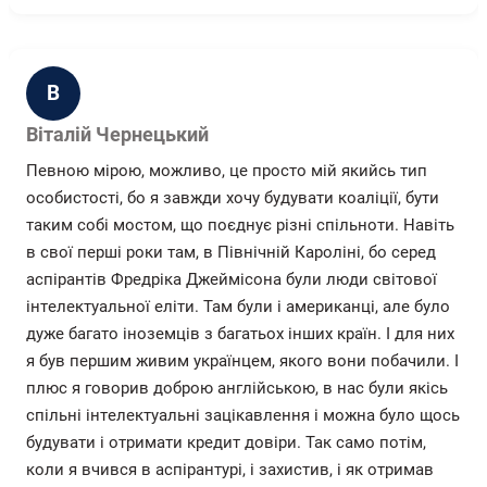
В
Віталій Чернецький
Певною мірою, можливо, це просто мій якийсь тип
особистості, бо я завжди хочу будувати коаліції, бути
таким собі мостом, що поєднує різні спільноти. Навіть
в свої перші роки там, в Північній Кароліні, бо серед
аспірантів Фредріка Джеймісона були люди світової
інтелектуальної еліти. Там були і американці, але було
дуже багато іноземців з багатьох інших країн. І для них
я був першим живим українцем, якого вони побачили. І
плюс я говорив доброю англійською, в нас були якісь
спільні інтелектуальні зацікавлення і можна було щось
будувати і отримати кредит довіри. Так само потім,
коли я вчився в аспірантурі, і захистив, і як отримав