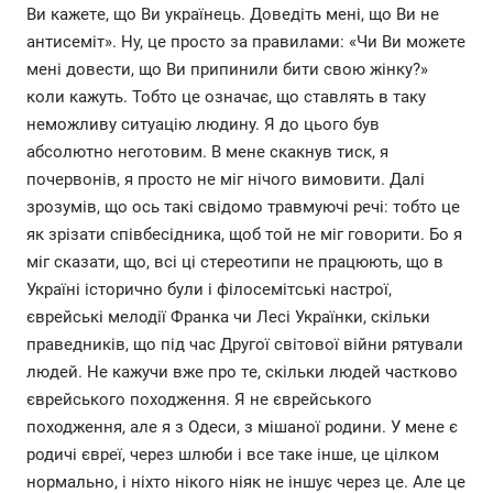
Ви кажете, що Ви українець. Доведіть мені, що Ви не
антисеміт». Ну, це просто за правилами: «Чи Ви можете
мені довести, що Ви припинили бити свою жінку?»
коли кажуть. Тобто це означає, що ставлять в таку
неможливу ситуацію людину. Я до цього був
абсолютно неготовим. В мене скакнув тиск, я
почервонів, я просто не міг нічого вимовити. Далі
зрозумів, що ось такі свідомо травмуючі речі: тобто це
як зрізати співбесідника, щоб той не міг говорити. Бо я
міг сказати, що, всі ці стереотипи не працюють, що в
Україні історично були і філосемітські настрої,
єврейські мелодії Франка чи Лесі Українки, скільки
праведників, що під час Другої світової війни рятували
людей. Не кажучи вже про те, скільки людей частково
єврейського походження. Я не єврейського
походження, але я з Одеси, з мішаної родини. У мене є
родичі євреї, через шлюби і все таке інше, це цілком
нормально, і ніхто нікого ніяк не іншує через це. Але це