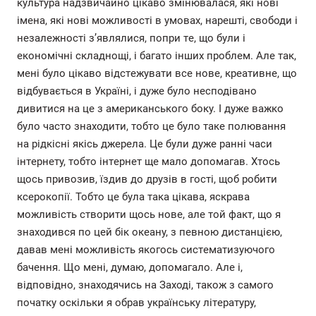
культура надзвичайно цікаво змінювалася, які нові
імена, які нові можливості в умовах, нарешті, свободи і
незалежності з’являлися, попри те, що були і
економічні складнощі, і багато інших проблем. Але так,
мені було цікаво відстежувати все нове, креативне, що
відбувається в Україні, і дуже було несподівано
дивитися на це з американського боку. І дуже важко
було часто знаходити, тобто це було таке полювання
на рідкісні якісь джерела. Це були дуже ранні часи
інтернету, тобто інтернет ще мало допомагав. Хтось
щось привозив, їздив до друзів в гості, щоб робити
ксерокопії. Тобто це була така цікава, яскрава
можливість створити щось нове, але той факт, що я
знаходився по цей бік океану, з певною дистанцією,
давав мені можливість якогось систематизуючого
бачення. Що мені, думаю, допомагало. Але і,
відповідно, знаходячись на Заході, також з самого
початку оскільки я обрав українську літературу,