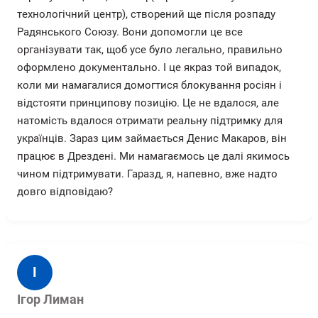
І
Ігор Лиман