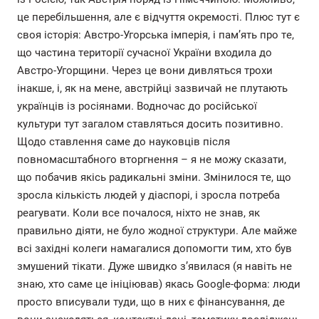
це перебільшення, але є відчуття окремості. Плюс тут є
своя історія: Австро-Угорська імперія, і пам’ять про те,
що частина території сучасної України входила до
Австро-Угорщини. Через це вони дивляться трохи
інакше, і, як на мене, австрійці зазвичай не плутають
українців із росіянами. Водночас до російської
культури тут загалом ставляться досить позитивно.
Щодо ставлення саме до науковців після
повномасштабного вторгнення – я не можу сказати,
що побачив якісь радикальні зміни. Змінилося те, що
зросла кількість людей у діаспорі, і зросла потреба
реагувати. Коли все почалося, ніхто не знав, як
правильно діяти, не було жодної структури. Але майже
всі західні колеги намагалися допомогти тим, хто був
змушений тікати. Дуже швидко з’явилася (я навіть не
знаю, хто саме це ініціював) якась Google-форма: люди
просто вписували туди, що в них є фінансування, де