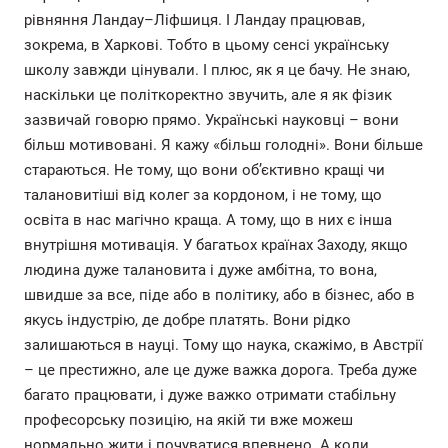
рівняння Ландау–Ліфшиця. І Ландау працював,
зокрема, в Харкові. Тобто в цьому сенсі українську
школу завжди цінували. І плюс, як я це бачу. Не знаю,
наскільки це політкоректно звучить, але я як фізик
зазвичай говорю прямо. Українські науковці – вони
більш мотивовані. Я кажу «більш голодні». Вони більше
стараються. Не тому, що вони об’єктивно кращі чи
талановитіші від колег за кордоном, і не тому, що
освіта в нас магічно краща. А тому, що в них є інша
внутрішня мотивація. У багатьох країнах Заходу, якщо
людина дуже талановита і дуже амбітна, то вона,
швидше за все, піде або в політику, або в бізнес, або в
якусь індустрію, де добре платять. Вони рідко
залишаються в науці. Тому що наука, скажімо, в Австрії
– це престижно, але це дуже важка дорога. Треба дуже
багато працювати, і дуже важко отримати стабільну
професорську позицію, на якій ти вже можеш
нормально жити і почуватися впевнено. А коли