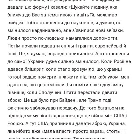
давали цю форму і казали: «Шукайте людину, яка
ближча до Вас за тематикою, пишіть їй, можливо
вийде». Тобто ставлення до науковців, я думаю, не
змінилося кардинально, але з’явилися нові зв’язки.
Люди просто по-людськи намагалися допомогти.
Потім почали подавати спільні гранти, європейські й
інші. Це, я думаю, справді посилилося. А от ставлення
до самої України дуже сильно змінилося. Коли Росії не
вдався бліцкриг, коли стало зрозуміло, що українці
готові радше померти, ніж жити під тим каблуком, мені
здається, що це помітили. І я помітив ще одну зміну
пізніше, коли Сполучені Штати перестали давати
зброю. Це ще було при Байдені, але Трамп тоді
фактично заблокував передачу. До того багатьом на
підсвідомому рівні здавалося, що це війна між США і
Росією. А тут США припинили давати зброю, Україна,
яка нібито вже «мала впасти просто зараз», стоїть – і