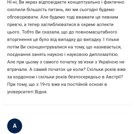
Ні-ні, Ви якраз відповідаєте концептуально і фактично
охопили більшість питань, які ми сьогодні будемо
обговорювати. Але будемо тоді вважати це певним
прев'ю, а тепер заглиблюватися в окремі аспекти
цього. Тобто Ви сказали, що до повномасштабного
вторгнення це було від випадку до випадку. І тільки
потім Ви сконцентрувалися на тому, що називається,
поєднання занять наукою і науковою дипломатією.
Але при цьому з самого початку зв'язки з Україною не
втрачали. А самий початок це коли? Скільки років вже
за кордоном і скільки років безпосередньо в Австрії?
При тому, що з 19-го вже на постійній основі в
університеті Відня.
А