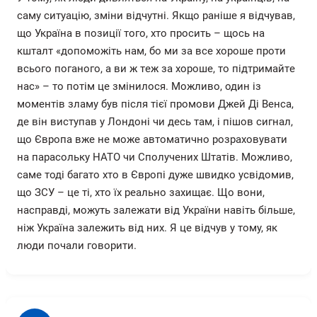
саму ситуацію, зміни відчутні. Якщо раніше я відчував,
що Україна в позиції того, хто просить – щось на
кшталт «допоможіть нам, бо ми за все хороше проти
всього поганого, а ви ж теж за хороше, то підтримайте
нас» – то потім це змінилося. Можливо, один із
моментів зламу був після тієї промови Джей Ді Венса,
де він виступав у Лондоні чи десь там, і пішов сигнал,
що Європа вже не може автоматично розраховувати
на парасольку НАТО чи Сполучених Штатів. Можливо,
саме тоді багато хто в Європі дуже швидко усвідомив,
що ЗСУ – це ті, хто їх реально захищає. Що вони,
насправді, можуть залежати від України навіть більше,
ніж Україна залежить від них. Я це відчув у тому, як
люди почали говорити.