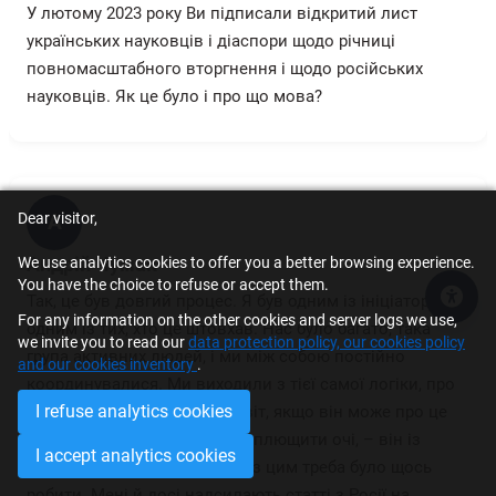
У лютому 2023 року Ви підписали відкритий лист
українських науковців і діаспори щодо річниці
повномасштабного вторгнення і щодо російських
науковців. Як це було і про що мова?
Dear visitor,
А
We use analytics cookies to offer you a better browsing experience.
Андрій Чумак
You have the choice to refuse or accept them.
Так, це був довгий процес. Я був одним із ініціаторів,
Acce
For any information on the other cookies and server logs we use,
одним із тих, хто це штовхав. Нас було багато, така
we invite you to read our
data protection policy, our cookies policy
група активних людей, і ми між собою постійно
and our cookies inventory
.
координувалися. Ми виходили з тієї самої логіки, про
I refuse analytics cookies
яку я вже казав: Західний світ, якщо він може про це
не думати, якщо він може заплющити очі, – він із
I accept analytics cookies
задоволенням це зробить. І з цим треба було щось
робити. Мені й досі надсилають статті з Росії на