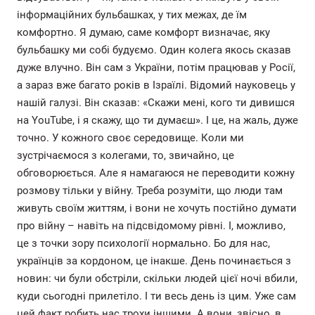
інформаційних бульбашках, у тих межах, де їм
комфортно. Я думаю, саме комфорт визначає, яку
бульбашку ми собі будуємо. Один колега якось сказав
дуже влучно. Він сам з України, потім працював у Росії,
а зараз вже багато років в Ізраїлі. Відомий науковець у
нашій галузі. Він сказав: «Скажи мені, кого ти дивишся
на YouTube, і я скажу, що ти думаєш». І це, на жаль, дуже
точно. У кожного своє середовище. Коли ми
зустрічаємося з колегами, то, звичайно, це
обговорюється. Але я намагаюся не переводити кожну
розмову тільки у війну. Треба розуміти, що люди там
живуть своїм життям, і вони не хочуть постійно думати
про війну – навіть на підсвідомому рівні. І, можливо,
це з точки зору психології нормально. Бо для нас,
українців за кордоном, це інакше. День починається з
новин: чи були обстріли, скільки людей цієї ночі вбили,
куди сьогодні прилетіло. І ти весь день із цим. Уже сам
цей факт робить нас трохи іншими. А вони, звісно, в