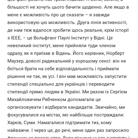
більшості не хочуть цього бачити щоденно. Але якщо в
мене є можливість про це сказати – я завжди
використовую цю можливість. Друга лінія активності,
де нам теж вдалося зробити щось реальне, крім історії
з IEEE, – це Вольфганг Паулі Інститут у Відні. Це
невеликий інститут, мене прийняли туди членом
одразу, як я приїхав в Відень. Його керівник, Норберт
Маузер, доволі радикальний у хорошому сенсі: він не
боїться брати на себе відповідальність і приймати
рішення не так, як усі. І він мав можливість запустити
стипендії спеціально для українців і переводити
стипендії прямо людям в Україні. Ми разом із Сергієм
Михайловичем Рябченком допомагали це
організовувати і відбирати кандидатів. Звичайно, ми
фокусувалися на містах, які найбільше постраждали:
Харків, Суми. Намагалися підтримати тих, кому
найважче. І через це, до речі, мене один раз запросило