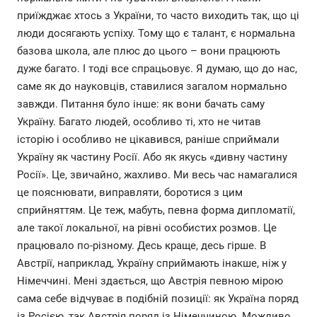
приїжджає хтось з України, то часто виходить так, що ці
люди досягають успіху. Тому що є талант, є нормальна
базова школа, але плюс до цього – вони працюють
дуже багато. І тоді все спрацьовує. Я думаю, що до нас,
саме як до науковців, ставилися загалом нормально
завжди. Питання було інше: як вони бачать саму
Україну. Багато людей, особливо ті, хто не читав
історію і особливо не цікавився, раніше сприймали
Україну як частину Росії. Або як якусь «дивну частину
Росії». Це, звичайно, жахливо. Ми весь час намагалися
це пояснювати, виправляти, боротися з цим
сприйняттям. Це теж, мабуть, певна форма дипломатії,
але такої локальної, на рівні особистих розмов. Це
працювало по-різному. Десь краще, десь гірше. В
Австрії, наприклад, Україну сприймають інакше, ніж у
Німеччині. Мені здається, що Австрія певною мірою
сама себе відчуває в подібній позиції: як Україна поряд
із Росією, так Австрія поряд із Німеччиною. Можливо,