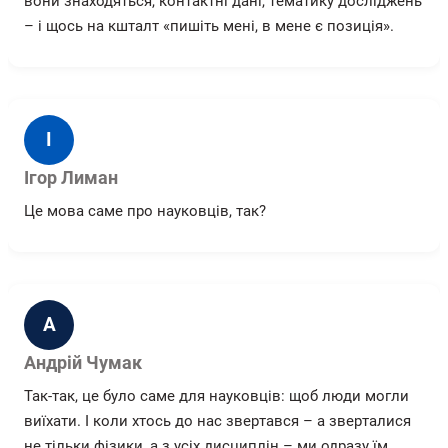
вони знаходяться, контактні дані, тематику досліджень
– і щось на кшталт «пишіть мені, в мене є позиція».
І
Ігор Лиман
Це мова саме про науковців, так?
А
Андрій Чумак
Так-так, це було саме для науковців: щоб люди могли
виїхати. І коли хтось до нас звертався – а зверталися
не тільки фізики, а з усіх дисциплін – ми одразу їм