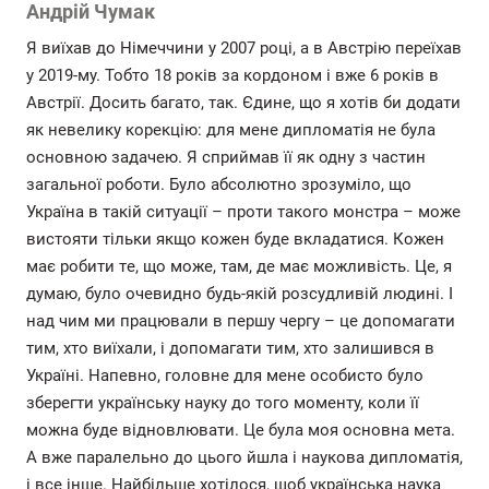
Андрій Чумак
Я виїхав до Німеччини у 2007 році, а в Австрію переїхав
у 2019-му. Тобто 18 років за кордоном і вже 6 років в
Австрії. Досить багато, так. Єдине, що я хотів би додати
як невелику корекцію: для мене дипломатія не була
основною задачею. Я сприймав її як одну з частин
загальної роботи. Було абсолютно зрозуміло, що
Україна в такій ситуації – проти такого монстра – може
вистояти тільки якщо кожен буде вкладатися. Кожен
має робити те, що може, там, де має можливість. Це, я
думаю, було очевидно будь-якій розсудливій людині. І
над чим ми працювали в першу чергу – це допомагати
тим, хто виїхали, і допомагати тим, хто залишився в
Україні. Напевно, головне для мене особисто було
зберегти українську науку до того моменту, коли її
можна буде відновлювати. Це була моя основна мета.
А вже паралельно до цього йшла і наукова дипломатія,
і все інше. Найбільше хотілося, щоб українська наука