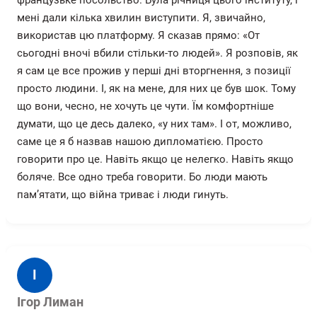
французьке посольство. Була річниця цього інституту, і
мені дали кілька хвилин виступити. Я, звичайно,
використав цю платформу. Я сказав прямо: «От
сьогодні вночі вбили стільки-то людей». Я розповів, як
я сам це все прожив у перші дні вторгнення, з позиції
просто людини. І, як на мене, для них це був шок. Тому
що вони, чесно, не хочуть це чути. Їм комфортніше
думати, що це десь далеко, «у них там». І от, можливо,
саме це я б назвав нашою дипломатією. Просто
говорити про це. Навіть якщо це нелегко. Навіть якщо
боляче. Все одно треба говорити. Бо люди мають
пам’ятати, що війна триває і люди гинуть.
І
Ігор Лиман