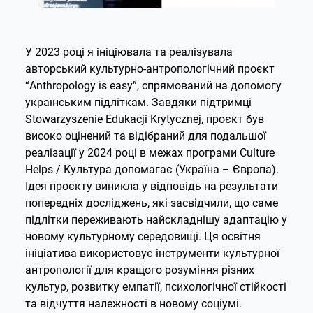
У 2023 році я ініціювала та реалізувала
авторський культурно-антропологічний проєкт
“Anthropology is еasy”, спрямований на допомогу
українським підліткам. Завдяки підтримці
Stowarzyszenie Edukacji Krytycznej, проєкт був
високо оцінений та відібраний для подальшої
реалізації у 2024 році в межах програми Culture
Helps / Культура допомагає (Україна – Європа).
Ідея проєкту виникла у відповідь на результати
попередніх досліджень, які засвідчили, що саме
підлітки переживають найскладнішу адаптацію у
новому культурному середовищі. Ця освітня
ініціатива використовує інструменти культурної
антропології для кращого розуміння різних
культур, розвитку емпатії, психологічної стійкості
та відчуття належності в новому соціумі.