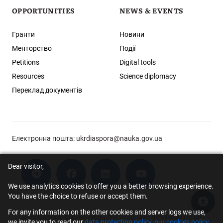
OPPORTUNITIES
NEWS & EVENTS
Гранти
Новини
Менторство
Події
Petitions
Digital tools
Resources
Science diplomacy
Переклад документів
Електронна пошта:
ukrdiaspora@nauka.gov.ua
Dear visitor,
We use analytics cookies to offer you a better browsing experience.
You have the choice to refuse or accept them.
Acce
For any information on the other cookies and server logs we use,
© 2026 Scholar Support Office | The Young Scientists Council at the
we invite you to read our
data protection policy, our cookies policy