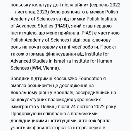
польську культуру до і після війни» (серпень 2022
– листопад 2023) було розпочато в межах Polish
Academy of Sciences за підтримки Polish Institute
of Advanced Studies (PIASt), який став першою
інституцією, що мене прийняла. PIASt є частиною
Polish Academy of Sciences і відіграв ключову
роль на початковому етапі моєї роботи. Проєкт
також отримав фінансування від Institute for
Advanced Studies in Israel та Institute for Human
Sciences (IWM, Vienna).
Завдяки підтримці Kosciuszko Foundation я
змогла розширити це дослідження на
локальному рівні у Вроцлаві, зосередившись на
соціокультурних взаємодіях українських
іммігрантів у Польщі після 24 лютого 2022 року.
Продовжуючи співпрацю з польськими
дослідницькими інституціями, я також брала
участь як фасилітаторка та інтерв’юерка в