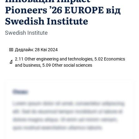
Pioneers ’26 EUROPE від
Swedish Institute
Swedish Institute
📅
Дедлайн: 28 Кві 2024
2.11 Other engineering and technologies, 5.02 Economics
🔬
and business, 5.09 Other social sciences
Опис
Lorem ipsum dolor sit amet, consectetur adipiscing
elit. Sed do eiusmod tempor incididunt ut labore et
dolore magna aliqua. Ut enim ad minim veniam,
quis nostrud exercitation ullamco laboris.