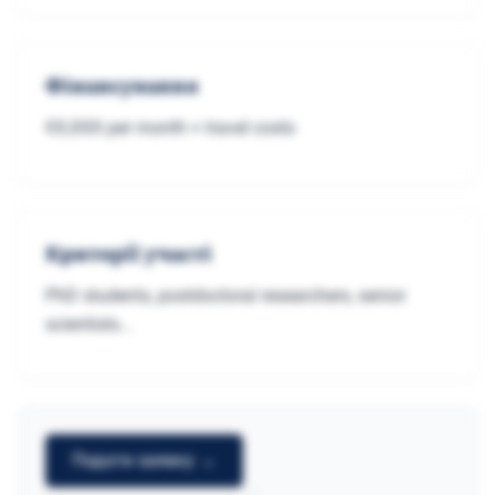
Фінансування
€X,XXX per month + travel costs
Критерії участі
PhD students, postdoctoral researchers, senior
scientists...
Подати заявку →