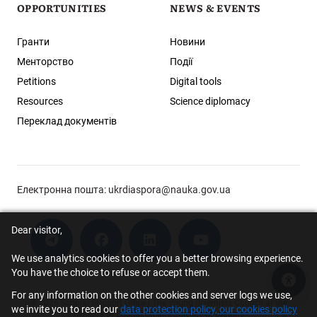
OPPORTUNITIES
NEWS & EVENTS
Гранти
Новини
Менторство
Події
Petitions
Digital tools
Resources
Science diplomacy
Переклад документів
Електронна пошта:
ukrdiaspora@nauka.gov.ua
Dear visitor,
We use analytics cookies to offer you a better browsing experience.
You have the choice to refuse or accept them.
Acce
For any information on the other cookies and server logs we use,
© 2026 Scholar Support Office | The Young Scientists Council at the
we invite you to read our
data protection policy, our cookies policy
Ministry of Education and Science of Ukraine