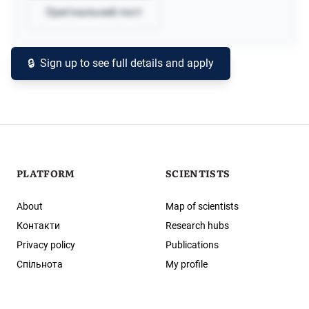
Оригінальний пост
Заблоковано
🔒
Sign up to see full details and apply
PLATFORM
SCIENTISTS
About
Map of scientists
Контакти
Research hubs
Privacy policy
Publications
Спільнота
My profile