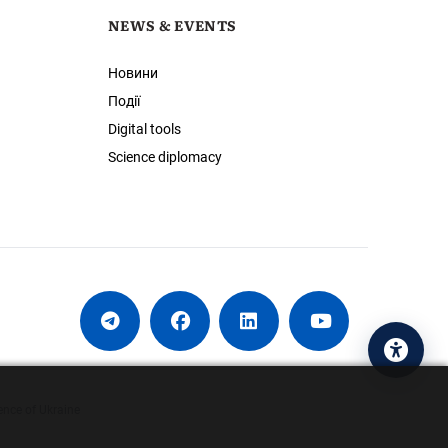
NEWS & EVENTS
Новини
Події
Digital tools
Science diplomacy
Acces
ence of Ukraine