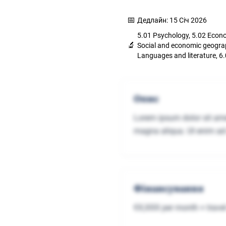
📅
Дедлайн: 15 Січ 2026
5.01 Psychology, 5.02 Econom
🔬
Social and economic geograp
Languages and literature, 6.
Опис
Lorem ipsum dolor sit amet
magna aliqua. Ut enim ad 
Фінансування
€X,XXX per month + travel