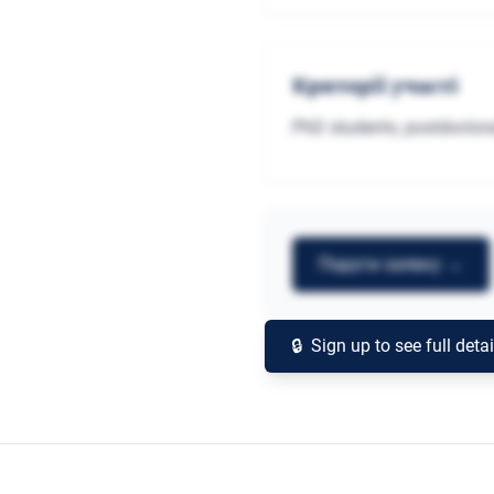
Критерії участі
PhD students, postdoctoral
Подати заявку →
Заблоковано
🔒
Sign up to see full deta