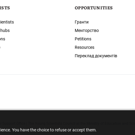
ISTS
OPPORTUNITIES
ientists
Гранти
 hubs
Менторство
ons
Petitions
e
Resources
Переклад документів
 Support Office | The Young Scientists Council at the Ministry of Education and Sci
rience. You have the choice to refuse or accept them.