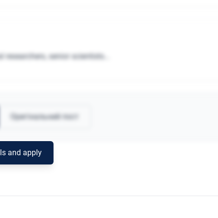
 researchers, senior scientists...
Оригінальний пост
ils and apply