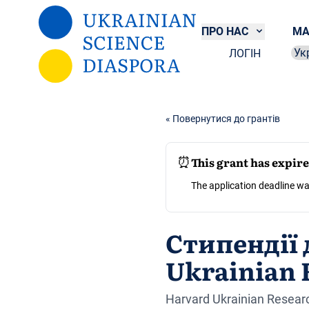
Перейти до основного вмісту
ПРО НАС
МА
ЛОГІН
Sel
« Повернутися до грантів
⏰
This grant has expir
The application deadline wa
Стипендії 
Ukrainian 
Harvard Ukrainian Researc